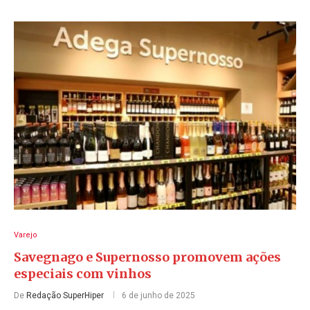
Varejo
Savegnago e Supernosso promovem ações
especiais com vinhos
De
Redação SuperHiper
6 de junho de 2025