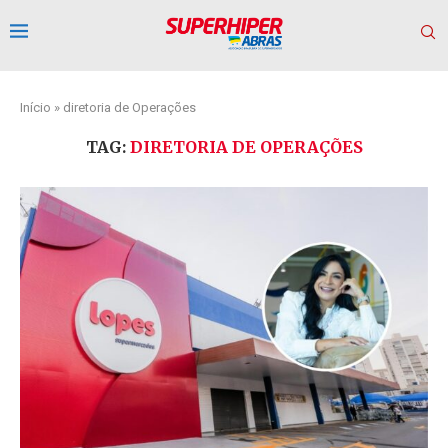
Início
»
diretoria de Operações
TAG:
DIRETORIA DE OPERAÇÕES