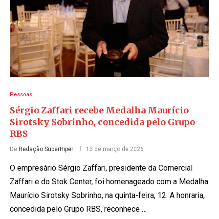
Pessoas
Sérgio Zaffari recebe Medalha Maurício
Sirotsky Sobrinho, concedida pelo Grupo
RBS
De
Redação SuperHiper
13 de março de 2026
O empresário Sérgio Zaffari, presidente da Comercial
Zaffari e do Stok Center, foi homenageado com a Medalha
Maurício Sirotsky Sobrinho, na quinta-feira, 12. A honraria,
concedida pelo Grupo RBS, reconhece …