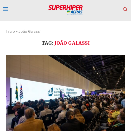
Início
»
João Galassi
TAG:
JOÃO GALASSI