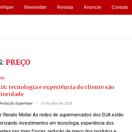
rHiper
Newsletter
Revista
Anuncie
Contato
G:
PREÇO
ejo
A: tecnologia e experiência do cliente são
rioridade
Redação SuperHiper
15 de julho de 2026
r Renato Müller As redes de supermercados dos EUA estão
iorizando investimentos em tecnologia, experiência dos
ientes nas lojas físicas, redução de preço dos produtos e