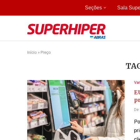
Seções
Sala Supe
Início
»
Preço
TA
Var
EU
p
De
Po
pr
cl