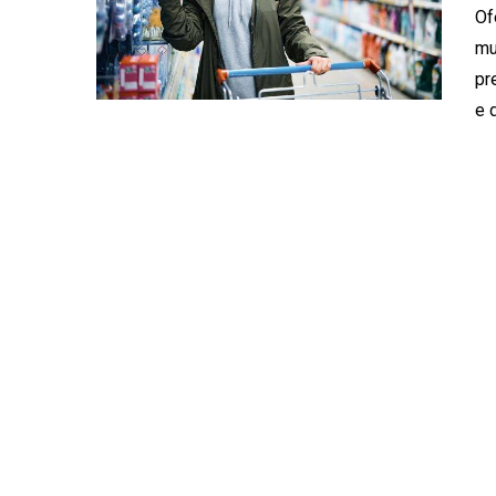
Of
mu
pr
e 