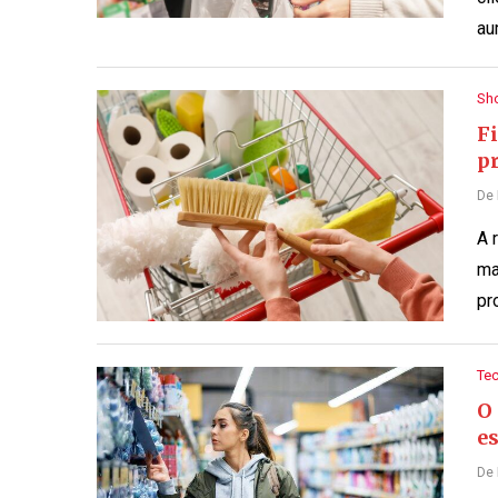
au
Sh
F
p
De
A 
ma
pr
Te
O
es
De