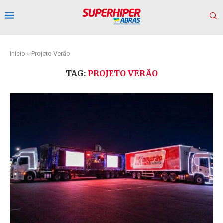
Início
»
Projeto Verão
TAG:
PROJETO VERÃO