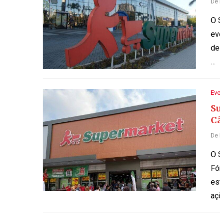
De
O 
ev
de
…
Ev
S
C
De
O 
Fó
es
aç