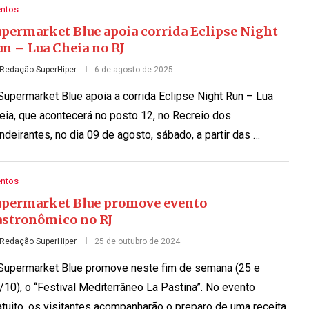
entos
upermarket Blue apoia corrida Eclipse Night
un – Lua Cheia no RJ
Redação SuperHiper
6 de agosto de 2025
Supermarket Blue apoia a corrida Eclipse Night Run – Lua
eia, que acontecerá no posto 12, no Recreio dos
ndeirantes, no dia 09 de agosto, sábado, a partir das …
entos
upermarket Blue promove evento
astronômico no RJ
Redação SuperHiper
25 de outubro de 2024
Supermarket Blue promove neste fim de semana (25 e
/10), o “Festival Mediterrâneo La Pastina”. No evento
atuito, os visitantes acompanharão o preparo de uma receita