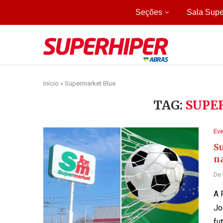
Seções
Sala Supe
Início
»
Supermarket Blue
TAG:
SUPE
Ev
S
na
De
A 
Jo
fu