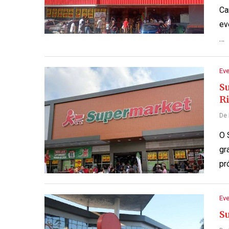
Ca
ev
…
Ev
S
Ri
De
O 
gr
pr
Ev
S