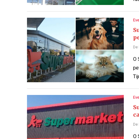
Ev
S
p
De
O 
pe
Ti
Ev
S
ca
De
O 