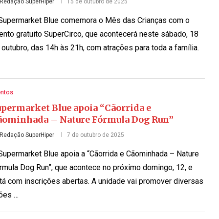
Redação SuperHiper
15 de outubro de 2025
Supermarket Blue comemora o Mês das Crianças com o
ento gratuito SuperCirco, que acontecerá neste sábado, 18
 outubro, das 14h às 21h, com atrações para toda a família.
entos
upermarket Blue apoia “Cãorrida e
ãominhada – Nature Fórmula Dog Run”
Redação SuperHiper
7 de outubro de 2025
Supermarket Blue apoia a “Cãorrida e Cãominhada – Nature
rmula Dog Run”, que acontece no próximo domingo, 12, e
tá com inscrições abertas. A unidade vai promover diversas
ões …