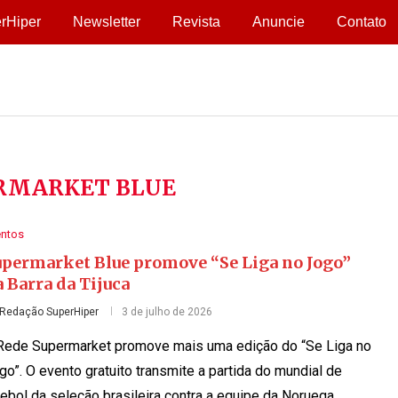
rHiper
Newsletter
Revista
Anuncie
Contato
RMARKET BLUE
entos
upermarket Blue promove “Se Liga no Jogo”
 Barra da Tijuca
Redação SuperHiper
3 de julho de 2026
Rede Supermarket promove mais uma edição do “Se Liga no
go”. O evento gratuito transmite a partida do mundial de
tebol da seleção brasileira contra a equipe da Noruega, …