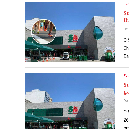
Ev
S
R
De
O 
Ch
Ba
Ev
S
g
De
O 
26
gr