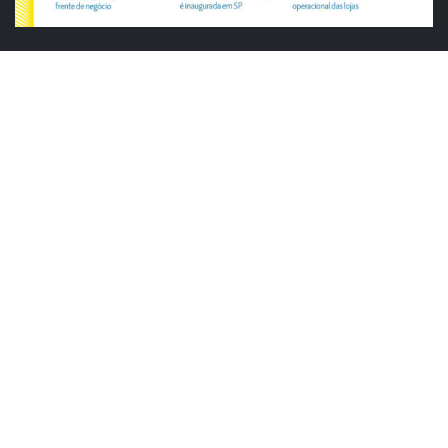
ABRAS
ABRAS reforça diálogo com o varejo
alimentar em encontro da Rede Smart
Justiça cobra da União explicação para
tratamento desigual a supermercados
em feriados
ABRAS destaca food service de R$ 300