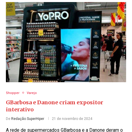
Shopper
Varejo
GBarbosa e Danone criam expositor
interativo
De
Redação SuperHiper
21 de novembro de 2024
A rede de supermercados GBarbosa e a Danone deram o