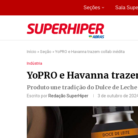
Seções
Sala Supe
Início
»
Seção
»
YoPRO e Havanna trazem collab inédita
Indústria
YoPRO e Havanna trazem
Produto une tradição do Dulce de Lec
Escrito por
Redação SuperHiper
3 de outubro de 202