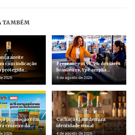
A TAMBÉM
ança azeite
em com indicação
Presente em 96,3% dos lares
 protegida...
brasileiros, Ypê amplia...
de 2026
5 de agosto de 2026
ça promoção com
Cachaça 61 moderniza
a cruzeiro da...
identidade visual
de 2026
4 de agosto de 2026