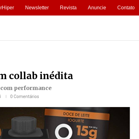
rHiper
Newsletter
Revista
Anuncie
Contato
 collab inédita
he com performance
4
0 Comentários