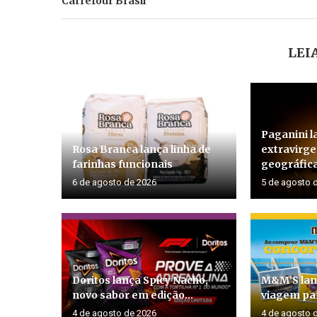
Carrefour Brasil”
LEI
Paganini l
Rosa Branca lança linha de
extravirg
farinhas funcionais
geográfica
6 de agosto de 2026
5 de agosto 
Doritos lança Spicy Nacho,
M&M’S lan
novo sabor em edição...
viagem par
4 de agosto de 2026
4 de agosto 