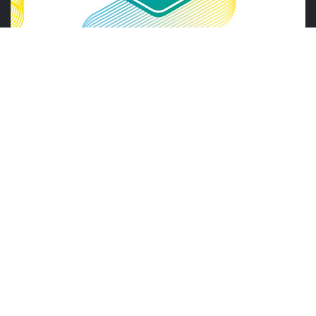
ABRAS
ABRAS reforça diálogo com o varejo
alimentar em encontro da Rede Smart