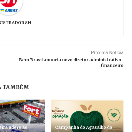
NISTRADOR SH
Próxima Noticia
Bem Brasil anuncia novo diretor administrativo-
financeiro
A TAMBÉM
ira adere ao
Campanha do Agasalho do