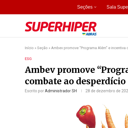
Seções
Sala Supe
Início
»
Seção
»
Ambev promove “Programa Além” e incentiva 
ESG
Ambev promove “Progra
combate ao desperdício
Escrito por
Administrador SH
28 de dezembro de 20