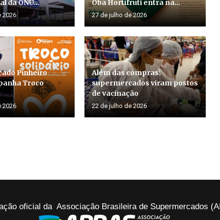
al da ONU...
Oba Hortifruti entra na...
e 2026
27 de julho de 2026
ado Pinheiro
Além das compras:
panha Troco
supermercados viram postos
de vacinação
e 2026
22 de julho de 2026
ação oficial da Associação Brasileira de Supermercados 