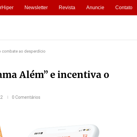
rHiper
Newsletter
Revista
Anuncie
Contato
o combate ao desperdício
ma Além” e incentiva o
22
0 Comentários