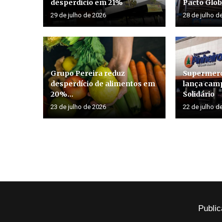
desperdício em 21%
Pacto Glob
29 de julho de 2026
28 de julho d
Grupo Pereira reduz
Supermerc
desperdício de alimentos em
lança cam
20%...
Solidário
23 de julho de 2026
22 de julho d
Public