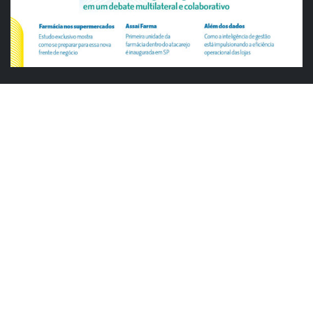
ABRAS
ABRAS reforça diálogo com o varejo
alimentar em encontro da Rede Smart
Justiça cobra da União explicação para
tratamento desigual a supermercados
em feriados