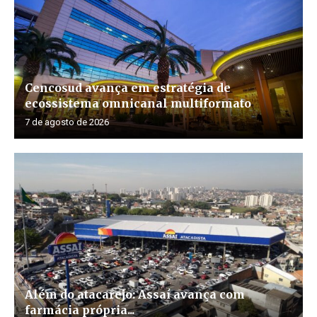
Cencosud avança em estratégia de
ecossistema omnicanal multiformato
7 de agosto de 2026
Além do atacarejo: Assaí avança com
farmácia própria...