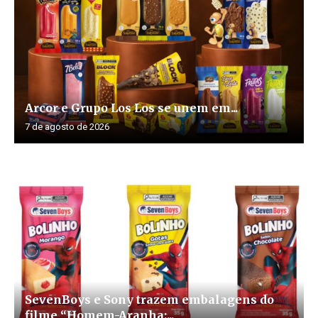
Arcor e Grupo Los Los se unem em...
7 de agosto de 2026
SevenBoys e Sony trazem embalagens do
filme “Homem-Aranha:...