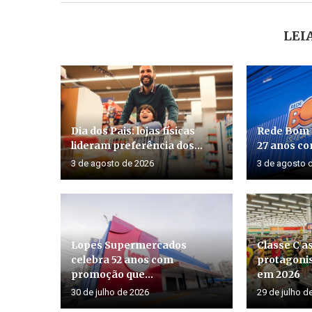
LEI
Dia dos Pais: lojas físicas
Rede Bom
lideram preferência dos...
27 anos co
3 de agosto de 2026
3 de agosto 
Lopes Supermercados
Classe C 
celebra 52 anos com
protagoni
promoção que...
em 2026
30 de julho de 2026
29 de julho d