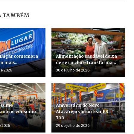
A TAMBÉM
 Lugar comemora
Alimentação saudável deixa
m mais...
de ser nicho e transforma...
de 2026
30 de julho de 2026
assume
Aniversário do Novo
smo no consumo
Atacarejo vai sortear R$
700...
e 2026
29 de julho de 2026