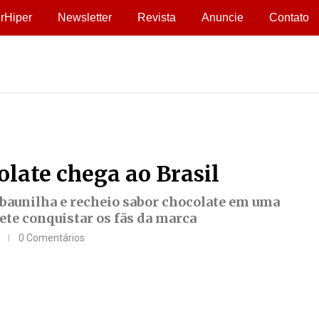
rHiper
Newsletter
Revista
Anuncie
Contato
late chega ao Brasil
aunilha e recheio sabor chocolate em uma
ete conquistar os fãs da marca
0 Comentários