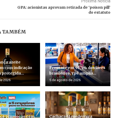
Próxima Noticia
GPA: acionistas aprovam retirada de ‘poison pill’
do estatuto
A TAMBÉM
ança azeite
em com indicação
Presente em 96,3% dos lares
 protegida...
brasileiros, Ypê amplia...
de 2026
5 de agosto de 2026
ça promoção com
Cachaça 61 moderniza