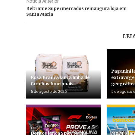
Noticia Anterior
Beltrame Supermercados reinaugura loja em
Santa Maria
LEI
Paganini l
Rosa Branca lança linha de
extravirg
farinhas funcionais
geográfica
6 de agosto de 2026
5 de agosto 
Doritos lança Spicy Nacho,
M&M’S lan