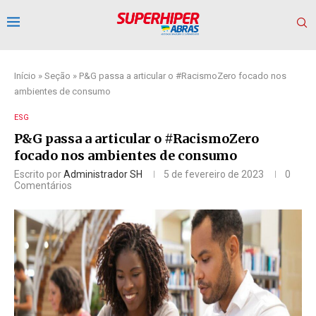
Início
»
Seção
»
P&G passa a articular o #RacismoZero focado nos
ambientes de consumo
ESG
P&G passa a articular o #RacismoZero
focado nos ambientes de consumo
Escrito por
Administrador SH
5 de fevereiro de 2023
0
Comentários