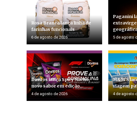
Paganini l
Rosa Branca lança linha de
extravirg
farinhas funcionais
geográfica
6 de agosto de 2026
5 de agosto 
Doritos lança Spicy Nacho,
M&M’S lan
novo sabor em edição...
viagem par
4 de agosto de 2026
4 de agosto 