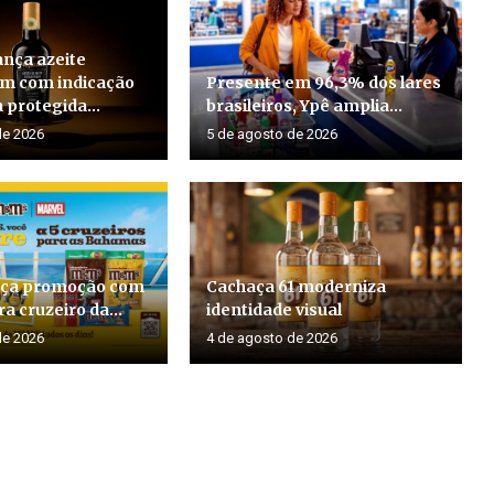
ança azeite
em com indicação
Presente em 96,3% dos lares
 protegida...
brasileiros, Ypê amplia...
de 2026
5 de agosto de 2026
ça promoção com
Cachaça 61 moderniza
a cruzeiro da...
identidade visual
de 2026
4 de agosto de 2026