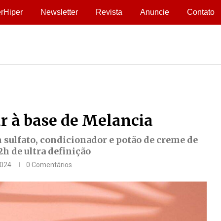
rHiper
Newsletter
Revista
Anuncie
Contato
ar à base de Melancia
sulfato, condicionador e potão de creme de
h de ultra definição
2024
0 Comentários