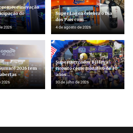
promove inovação
icipação do
Super Lagoa celebra o Dia
dos Pais com...
de 2026
4 de agosto de 2026
Supermercados BH leva
Sumaré 2026 tem
circuito comemorativo de 30
 abertas
anos...
e 2026
30 de julho de 2026