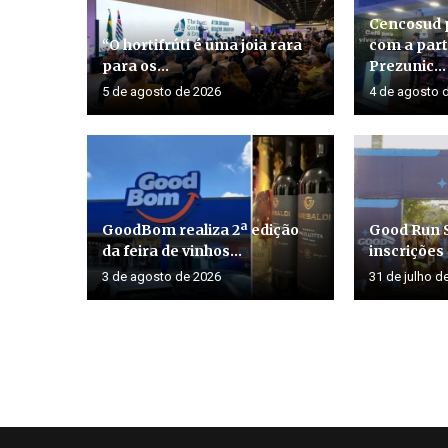
Cencosud 
“O hortifrúti é uma joia rara
com a part
para os...
Prezunic...
5 de agosto de 2026
4 de agosto 
GoodBom realiza 2ª edição
Good Run 
da feira de vinhos...
inscrições
3 de agosto de 2026
31 de julho d