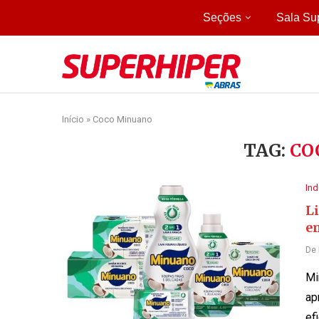
Seções
Sala Su
Início
»
Coco Minuano
TAG:
CO
Ind
L
e
De
Mi
ap
ef