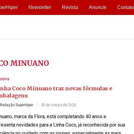
perHiper
Newsletter
Revista
Anuncie
Contato
CO MINUANO
ústria
inha Coco Minuano traz novas fórmulas e
mbalagens
Redação SuperHiper
30 de março de 2026
nuano, marca da Flora, está completando 40 anos e
resenta novidades para a Linha Coco, já reconhecida por sua
iciência no cuidado com as roupas, especialmente as mais