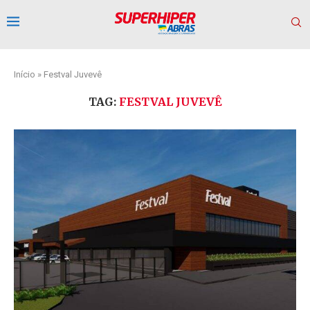
Início
»
Festval Juvevê
TAG:
FESTVAL JUVEVÊ