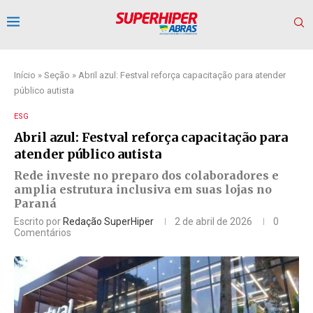
Início
»
Seção
»
Abril azul: Festval reforça capacitação para atender
público autista
ESG
Abril azul: Festval reforça capacitação para
atender público autista
Rede investe no preparo dos colaboradores e
amplia estrutura inclusiva em suas lojas no
Paraná
Escrito por
Redação SuperHiper
2 de abril de 2026
0
Comentários