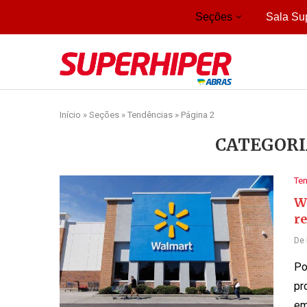
Seções
Sala Su
Início
»
Seções
»
Tendências
»
Página 2
CATEGORI
Te
Wa
re
De
Po
pr
em