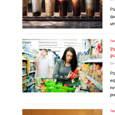
Po
qu
um
Te
P
p
De
Po
eq
no
pr
Te