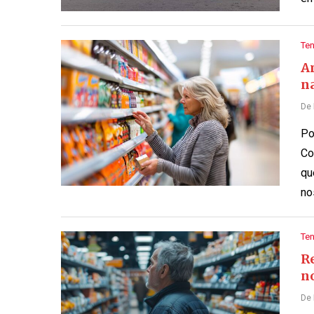
Te
A
na
De
Po
Co
qu
no
Te
R
n
De