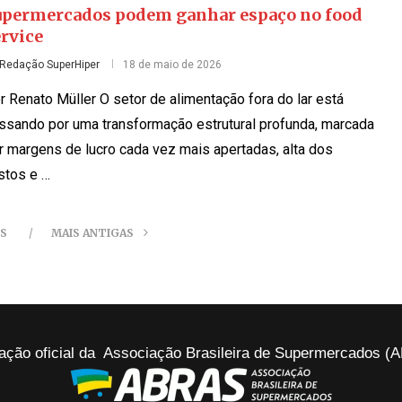
upermercados podem ganhar espaço no food
ervice
Redação SuperHiper
18 de maio de 2026
r Renato Müller O setor de alimentação fora do lar está
ssando por uma transformação estrutural profunda, marcada
r margens de lucro cada vez mais apertadas, alta dos
stos e …
ES
MAIS ANTIGAS
ação oficial da Associação Brasileira de Supermercados 