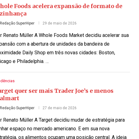
hole Foods acelera expansão de formato de
izinhança
Redação SuperHiper
29 de maio de 2026
r Renato Müller A Whole Foods Market decidiu acelerar sua
pansão com a abertura de unidades da bandeira de
oximidade Daily Shop em três novas cidades: Boston,
icago e Philadelphia. …
ndências
rget quer ser mais Trader Joe’s e menos
almart
Redação SuperHiper
27 de maio de 2026
r Renato Müller A Target decidiu mudar de estratégia para
nhar espaço no mercado americano. E em sua nova
tratégia, os alimentos ocupam uma posição central. A ideia