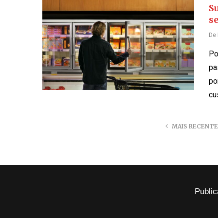
S
s
De
Po
pa
po
cu
MAIS RECENT
Public