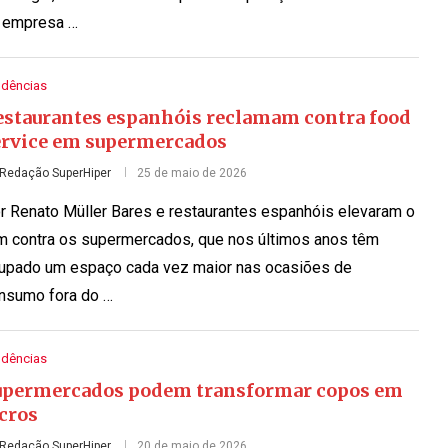
 empresa …
ndências
estaurantes espanhóis reclamam contra food
ervice em supermercados
Redação SuperHiper
25 de maio de 2026
r Renato Müller Bares e restaurantes espanhóis elevaram o
m contra os supermercados, que nos últimos anos têm
upado um espaço cada vez maior nas ocasiões de
nsumo fora do …
ndências
upermercados podem transformar copos em
cros
Redação SuperHiper
20 de maio de 2026