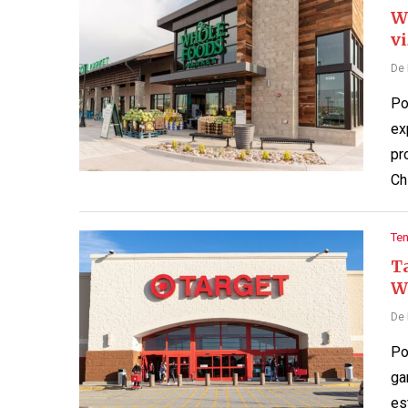
W
v
De
Po
ex
pr
Ch
Te
Ta
W
De
Po
ga
es