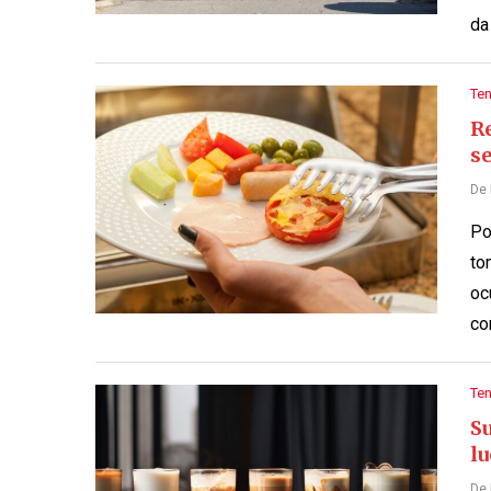
da
Te
R
s
De
Po
to
oc
co
Te
S
lu
De