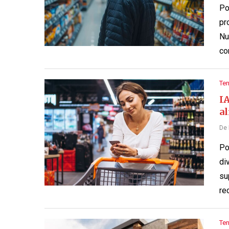
Po
pr
Nu
co
Te
IA
a
De
Po
di
su
re
Te