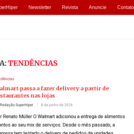
perHiper
Newsletter
Revista
Anuncie
Contato
A:
TENDÊNCIAS
ndências
lmart passa a fazer delivery a partir de
staurantes nas lojas
Redação SuperHiper
8 de junho de 2026
r Renato Müller O Walmart adicionou a entrega de alimentos
ontos ao seu mix de serviços. Desde o mês passado, a
presa tem testado o delivery de pedidos de unidades …