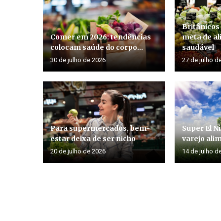
Britânicos
Comer em 2026: tendências
meta de a
colocam saúde do corpo...
saudável
30 de julho de 2026
27 de julho d
Para supermercados, bem-
Super El N
estar deixa de ser nicho
varejo alim
20 de julho de 2026
14 de julho d