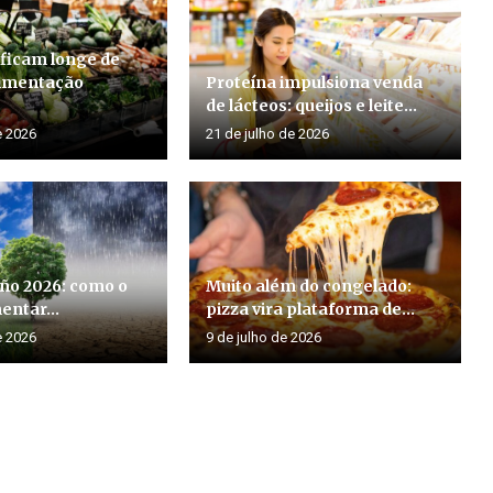
 ficam longe de
limentação
Proteína impulsiona venda
de lácteos: queijos e leite...
e 2026
21 de julho de 2026
iño 2026: como o
Muito além do congelado:
entar...
pizza vira plataforma de...
e 2026
9 de julho de 2026