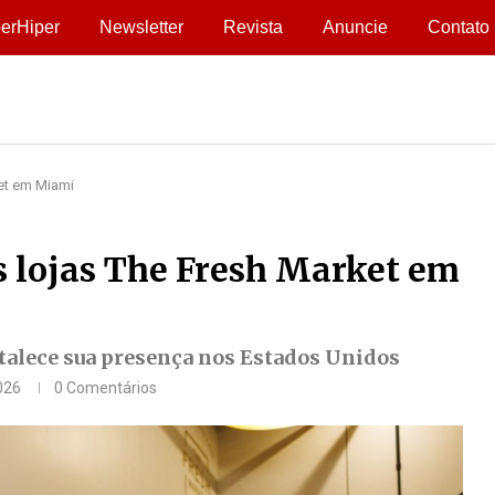
erHiper
Newsletter
Revista
Anuncie
Contato
et em Miami
 lojas The Fresh Market em
talece sua presença nos Estados Unidos
026
0 Comentários