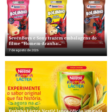
SevenBoys e Sony trazem embalagens do
filme “Homem-Aranha:...
7 de agosto de 2026
Farinha Láctea Nestlé lança edição limitada