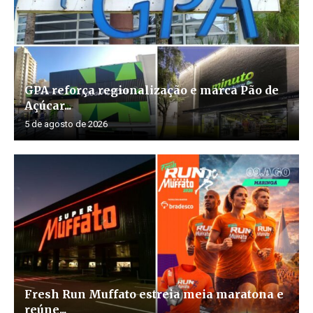
GPA reforça regionalização e marca Pão de
Açúcar...
5 de agosto de 2026
Fresh Run Muffato estreia meia maratona e
reúne...