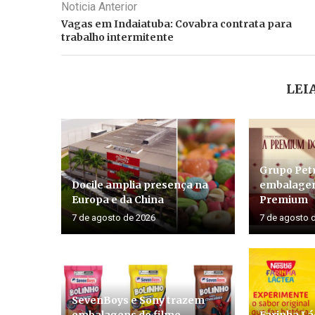
Noticia Anterior
Vagas em Indaiatuba: Covabra contrata para
trabalho intermitente
LEI
Grupo Petr
Docile amplia presença na
embalagem
Europa e da China
Premium
7 de agosto de 2026
7 de agosto 
SevenBoys e Sony trazem
embalagens do filme
Farinha Lá