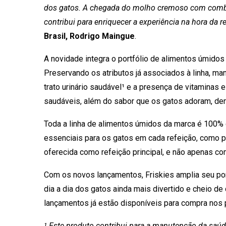
dos gatos. A chegada do molho cremoso com combin
contribui para enriquecer a experiência na hora da r
Brasil, Rodrigo Maingue
.
A novidade integra o portfólio de alimentos úmidos
Preservando os atributos já associados à linha, m
trato urinário saudável¹ e a presença de vitaminas 
saudáveis, além do sabor que os gatos adoram, de
Toda a linha de alimentos úmidos da marca é 100% 
essenciais para os gatos em cada refeição, como pr
oferecida como refeição principal, e não apenas 
Com os novos lançamentos, Friskies amplia seu por
dia a dia dos gatos ainda mais divertido e cheio 
lançamentos já estão disponíveis para compra nos p
¹ Este produto contribui para a manutenção da saúd