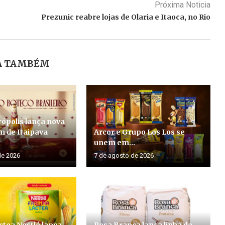
Próxima Noticia
Prezunic reabre lojas de Olaria e Itaoca, no Rio
A TAMBÉM
ópolis lança nova
 de Itaipava
Arcor e Grupo Los Los se
unem em...
de 2026
7 de agosto de 2026
ctea Nestlé lança
Rosa Branca lança linha de