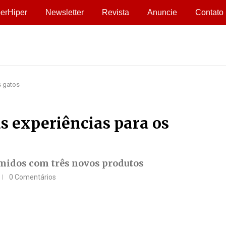
erHiper
Newsletter
Revista
Anuncie
Contato
s gatos
s experiências para os
úmidos com três novos produtos
0 Comentários