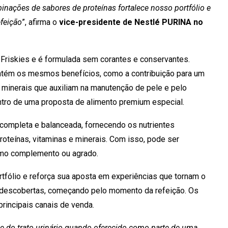
ações de sabores de proteínas fortalece nosso portfólio e
efeição
”, afirma o
vice-presidente de Nestlé PURINA no
 Friskies e é formulada sem corantes e conservantes.
antém os mesmos benefícios, como a contribuição para um
e minerais que auxiliam na manutenção de pele e pelo
ntro de uma proposta de alimento premium especial.
completa e balanceada, fornecendo os nutrientes
oteínas, vitaminas e minerais. Com isso, pode ser
como complemento ou agrado.
tfólio e reforça sua aposta em experiências que tornam o
de descobertas, começando pelo momento da refeição. Os
rincipais canais de venda.
e do trato urinário quando oferecido como parte de uma