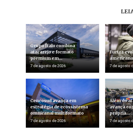
LEI
Grupo Ítalo combina
atacarejo e formato
Furtos evo
premium em...
american
7 de agosto de 2026
7 de agosto 
Cencosud avança em
Além do at
estratégia de ecossistema
avança co
omnicanal multiformato
própria...
7 de agosto de 2026
7 de agosto 