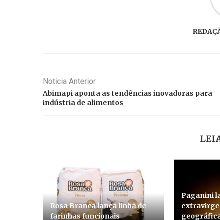
REDAÇ
Noticia Anterior
Abimapi aponta as tendências inovadoras para
indústria de alimentos
LEI
Paganini l
Rosa Branca lança linha de
extravirg
farinhas funcionais
geográfica