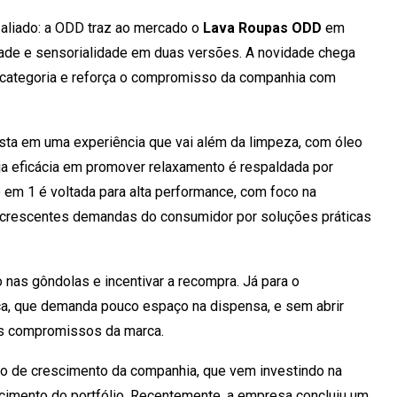
aliado: a ODD traz ao mercado o
Lava Roupas ODD
em
idade e sensorialidade em duas versões. A novidade chega
 categoria e reforça o compromisso da companhia com
sta em uma experiência que vai além da limpeza, com óleo
ja eficácia em promover relaxamento é respaldada por
 em 1 é voltada para alta performance, com foco na
s crescentes demandas do consumidor por soluções práticas
o nas gôndolas e incentivar a recompra. Já para o
ca, que demanda pouco espaço na dispensa, e sem abrir
is compromissos da marca.
 de crescimento da companhia, que vem investindo na
ecimento do portfólio. Recentemente, a empresa concluiu um