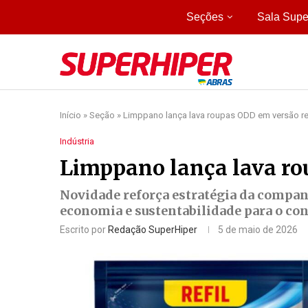
Seções
Sala Supe
Início
»
Seção
»
Limppano lança lava roupas ODD em versão ref
Indústria
Limppano lança lava ro
Novidade reforça estratégia da companh
economia e sustentabilidade para o c
Escrito por
Redação SuperHiper
5 de maio de 2026