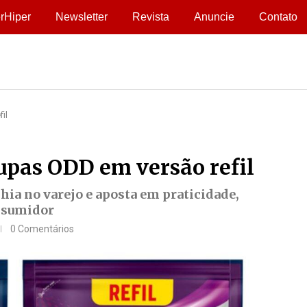
rHiper
Newsletter
Revista
Anuncie
Contato
il
upas ODD em versão refil
ia no varejo e aposta em praticidade,
onsumidor
0 Comentários