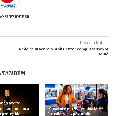
ÃO SUPERHIPER
Próxima Noticia
Rede de atacarejo Stok Center conquista Top of
Mind
A TAMBÉM
ança azeite
em com indicação
Presente em 96,3% dos lares
 protegida...
brasileiros, Ypê amplia...