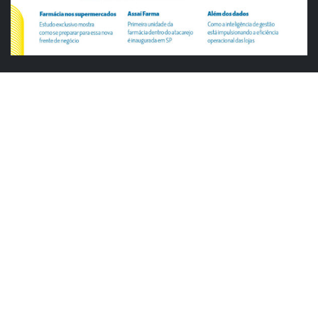
ABRAS
ABRAS reforça diálogo com o varejo
alimentar em encontro da Rede Smart
Justiça cobra da União explicação para
tratamento desigual a supermercados
em feriados