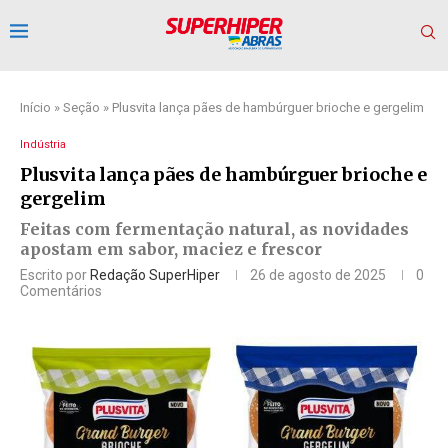
Início
»
Seção
»
Plusvita lança pães de hambúrguer brioche e gergelim
Indústria
Plusvita lança pães de hambúrguer brioche e
gergelim
Feitas com fermentação natural, as novidades
apostam em sabor, maciez e frescor
Escrito por
Redação SuperHiper
26 de agosto de 2025
0
Comentários