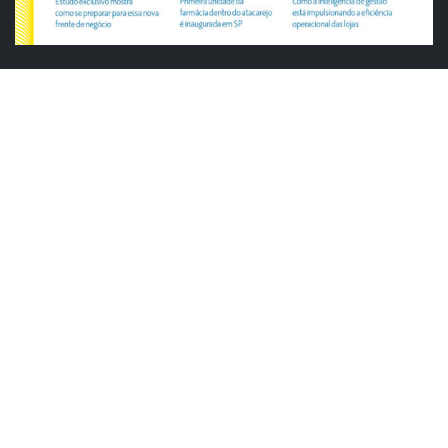
ABRAS
ABRAS reforça diálogo com o varejo
alimentar em encontro da Rede Smart
Justiça cobra da União explicação para
tratamento desigual a supermercados
em feriados