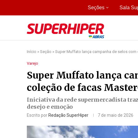
Seções
Sala Su
Início
»
Seção
»
Super Muffato lança campanha de selos com 
Varejo
Super Muffato lança ca
coleção de facas Maste
Iniciativa da rede supermercadista traz
desejo e emoção
Escrito por
Redação SuperHiper
7 de maio de 2026