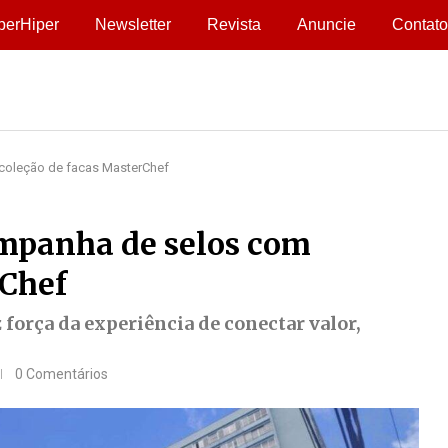
perHiper
Newsletter
Revista
Anuncie
Contato
coleção de facas MasterChef
mpanha de selos com
rChef
 força da experiência de conectar valor,
0 Comentários