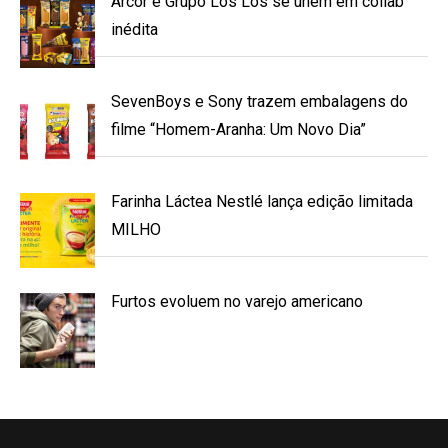
Arcor e Grupo Los Los se unem em collab
inédita
SevenBoys e Sony trazem embalagens do
filme “Homem-Aranha: Um Novo Dia”
Farinha Láctea Nestlé lança edição limitada
MILHO
Furtos evoluem no varejo americano