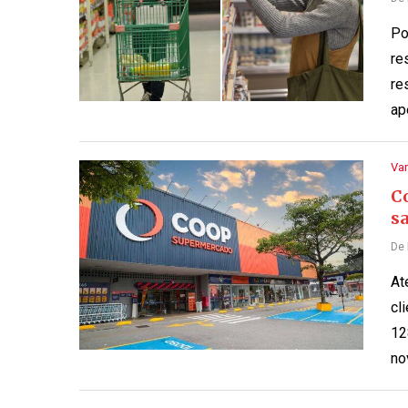
Po
re
re
ap
Var
C
s
De
At
cl
12
no