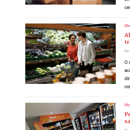
ce
Sh
Al
t
De
O 
ac
di
co
Sh
P
s