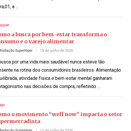
ra,01, a …
opper
omo a busca por bem-estar transforma o
onsumo e o varejo alimentar
Redação SuperHiper
18 de junho de 2026
busca por uma vida mais saudável nunca esteve tão
esente na rotina dos consumidores brasileiros. Alimentação
uilibrada, atividade física e bem-estar mental ganharam
otagonismo nas decisões de compra, refletindo …
ejo
omo o movimento “well now” impacta o setor
upermercadista
Redação SuperHiper
12 de junho de 2026