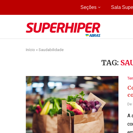
Seções
Sala Supe
Início
»
Saudabilidade
TAG:
SA
Te
C
c
De
A 
co
em