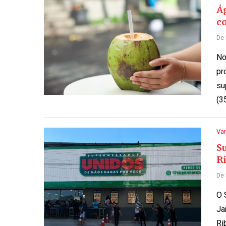
Á
c
De
No
pr
su
(3
Var
S
R
De
O 
Ja
Ri