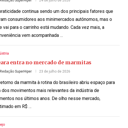
Redação SuperHiper
24 de julho de 2026
praticidade continua sendo um dos principais fatores que
vam consumidores aos minimercados autônomos, mas o
e vai para o carrinho está mudando. Cada vez mais, a
nveniência vem acompanhada …
ústria
eara entra no mercado de marmitas
Redação SuperHiper
23 de julho de 2026
retorno da marmita à rotina do brasileiro abriu espaço para
 dos movimentos mais relevantes da indústria de
imentos nos últimos anos. De olho nesse mercado,
timado em R$ …
ejo