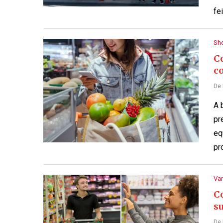
fei
Sh
C
c
De
A 
pr
eq
pr
Var
C
s
De