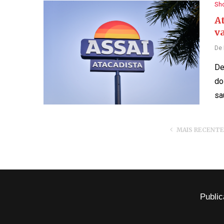
Sh
A
v
De
De
do
sa
MAIS RECENT
Public