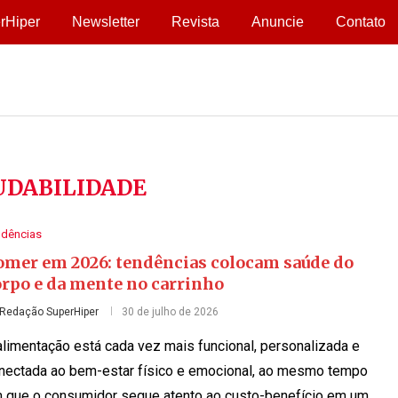
rHiper
Newsletter
Revista
Anuncie
Contato
UDABILIDADE
ndências
omer em 2026: tendências colocam saúde do
orpo e da mente no carrinho
Redação SuperHiper
30 de julho de 2026
alimentação está cada vez mais funcional, personalizada e
nectada ao bem-estar físico e emocional, ao mesmo tempo
 que o consumidor segue atento ao custo-benefício em um