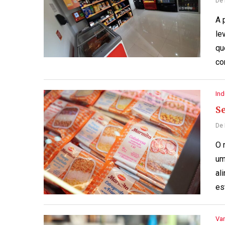
De
A 
le
qu
co
Ind
S
De
O 
um
al
es
Var