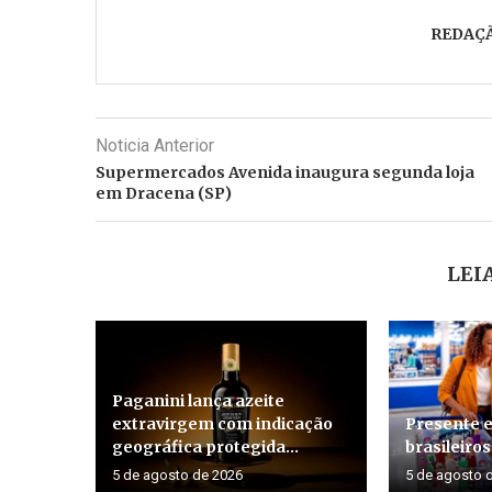
REDAÇ
Noticia Anterior
Supermercados Avenida inaugura segunda loja
em Dracena (SP)
LEI
Paganini lança azeite
extravirgem com indicação
Presente e
geográfica protegida...
brasileiros
5 de agosto de 2026
5 de agosto 