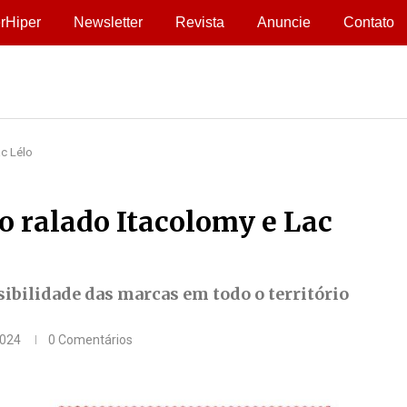
rHiper
Newsletter
Revista
Anuncie
Contato
ac Lélo
o ralado Itacolomy e Lac
isibilidade das marcas em todo o território
2024
0 Comentários