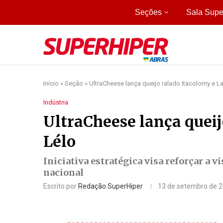
Seções
Sala Supe
Início
»
Seção
»
UltraCheese lança queijo ralado Itacolomy e L
Indústria
UltraCheese lança queij
Lélo
Iniciativa estratégica visa reforçar a v
nacional
Escrito por
Redação SuperHiper
13 de setembro de 