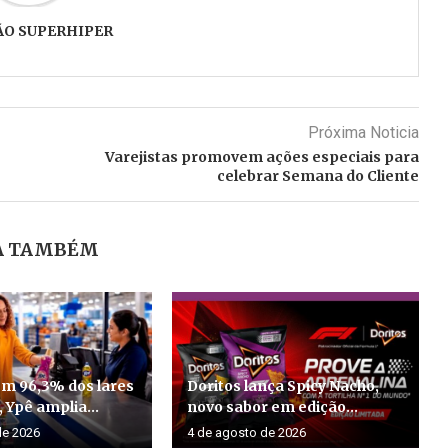
ÃO SUPERHIPER
Próxima Noticia
Varejistas promovem ações especiais para
celebrar Semana do Cliente
A TAMBÉM
m 96,3% dos lares
Doritos lança Spicy Nacho,
, Ypê amplia...
novo sabor em edição...
de 2026
4 de agosto de 2026