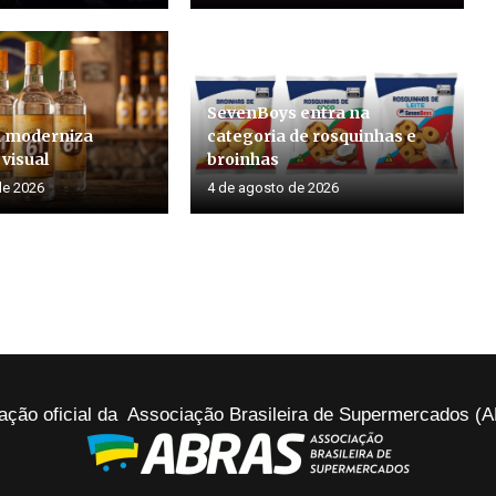
SevenBoys entra na
1 moderniza
categoria de rosquinhas e
 visual
broinhas
de 2026
4 de agosto de 2026
ação oficial da Associação Brasileira de Supermercados 