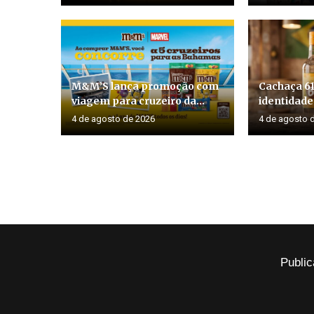
M&M’S lança promoção com
Cachaça 6
viagem para cruzeiro da...
identidade
4 de agosto de 2026
4 de agosto 
Public