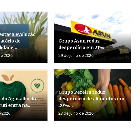
estaca evolução
atório de
Grupo Asun reduz
idade...
desperdício em 21%
de 2026
29 de julho de 2026
Grupo Pereira reduz
do Agasalho do
desperdício de alimentos em
uti entra na...
20%...
e 2026
23 de julho de 2026