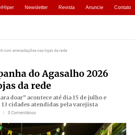
rHiper
Newsletter
Revista
Anuncie
Contato
6 com arrecadações nas lojas da rede
panha do Agasalho 2026
jas da rede
ra doar” acontece até dia 15 de julho e
 13 cidades atendidas pela varejista
0 Comentários