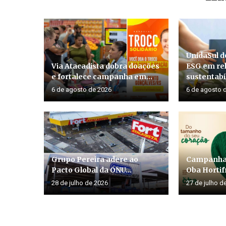
UnidaSul d
Via Atacadista dobra doações
ESG em rel
e fortalece campanha em...
sustentabil
6 de agosto de 2026
6 de agosto 
Grupo Pereira adere ao
Campanha 
Pacto Global da ONU...
Oba Hortifr
28 de julho de 2026
27 de julho d